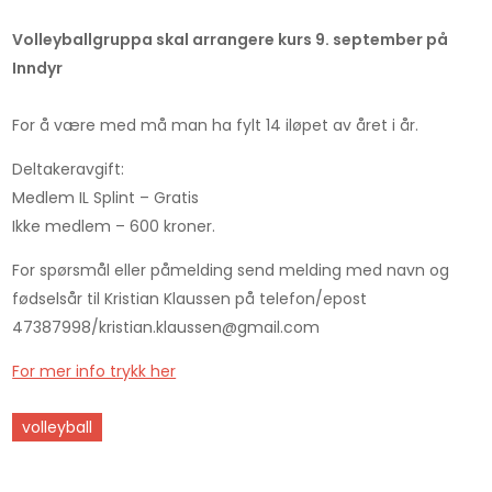
Volleyballgruppa skal arrangere kurs 9. september på
Inndyr
For å være med må man ha fylt 14 iløpet av året i år.
Deltakeravgift:
Medlem IL Splint – Gratis
Ikke medlem – 600 kroner.
For spørsmål eller påmelding send melding med navn og
fødselsår til Kristian Klaussen på telefon/epost
47387998/kristian.klaussen@gmail.com
For mer info trykk her
volleyball