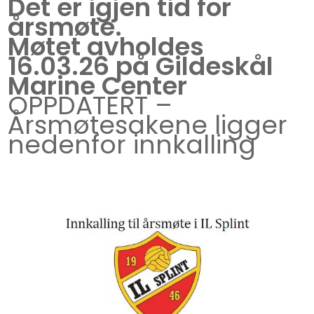
Det er igjen tid for
årsmøte.
Møtet avholdes
16.03.26 på Gildeskål
Marine Center
OPPDATERT –
Årsmøtesakene ligger
nedenfor innkalling