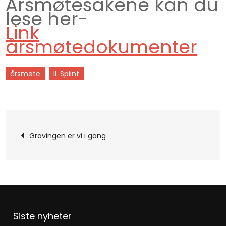
Årsmøtesakene kan du
lese her-
Link
årsmøtedokumenter
årsmøte
IL Splint
Gravingen er vi i gang
Siste nyheter