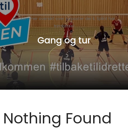
Her kommer oversikt over turposter der IL Splint har
trimkasse!
Gang og tur
Nothing Found