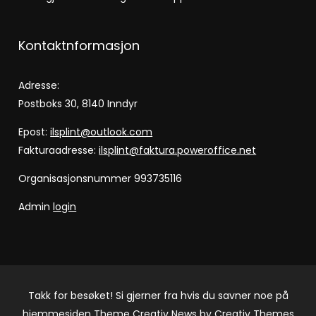
Kontaktnformasjon
Adresse:
Postboks 30, 8140 Inndyr
Epost:
ilsplint@outlook.com
Fakturaadresse:
ilsplint@faktura.poweroffice.net
Organisasjonsnummer 993735116
Admin
login
Takk for besøket! Si gjerner fra hvis du savner noe på
hjemmesiden Theme Creativ News by
Creativ Themes