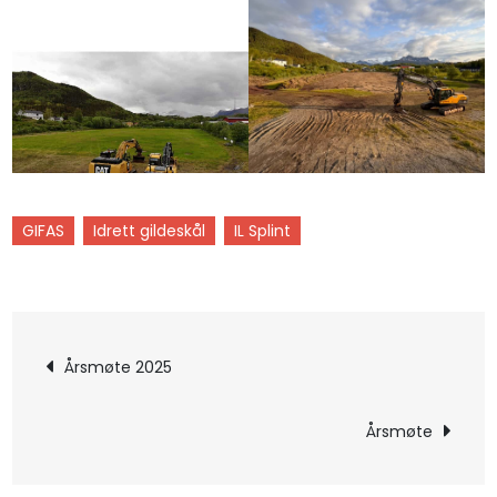
GIFAS
Idrett gildeskål
IL Splint
Årsmøte 2025
Årsmøte