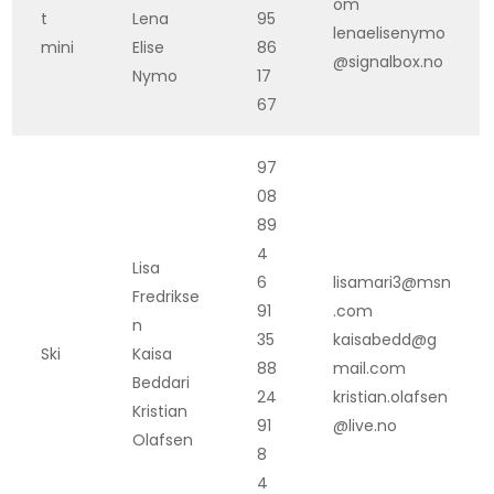
om
t
Lena
95
lenaelisenymo
mini
Elise
86
@signalbox.no
Nymo
17
67
97
08
89
4
Lisa
6
lisamari3@msn
Fredrikse
91
.com
n
35
kaisabedd@g
Ski
Kaisa
88
mail.com
Beddari
24
kristian.olafsen
Kristian
91
@live.no
Olafsen
8
4