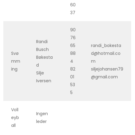
60
37
90
76
Randi
65
randi_bokesta
Busch
Svø
88
d@hotmail.co
Bøkesta
mm
4
m
d
ing
82
siljejohansen79
Silje
01
@gmail.com
Iversen
53
5
Voll
Ingen
eyb
leder
all