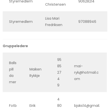
Styremedlem
90628214
Christensen
Lisa Mari
Styremedlem
97088946
Fredriksen
Gruppeledere
95
Balls
85
mai-
pill
Maiken
27
ryk@hotmail.c
da
Rykkje
4
om
mer
9
4
Fotb
Eirik
80
bjaks14@gmail.