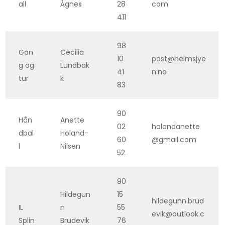
all
Ågnes
28
com
411
98
Gan
Cecilia
10
post@heimsjye
g og
Lundbak
41
n.no
tur
k
83
90
Hån
Anette
02
holandanette
dbal
Holand-
60
@gmail.com
l
Nilsen
52
90
Hildegun
15
hildegunn.brud
IL
n
55
evik@outlook.c
Splin
Brudevik
76